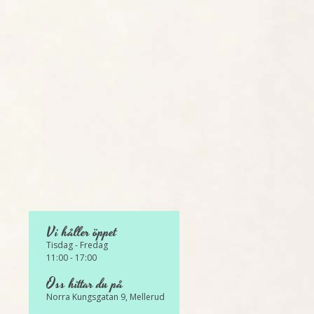
Vi håller öppet
Tisdag - Fredag
11:00 - 17:00
Oss hittar du på
Norra Kungsgatan 9, Mellerud