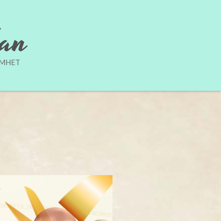
7an
AMHET