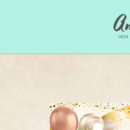
An
HEM